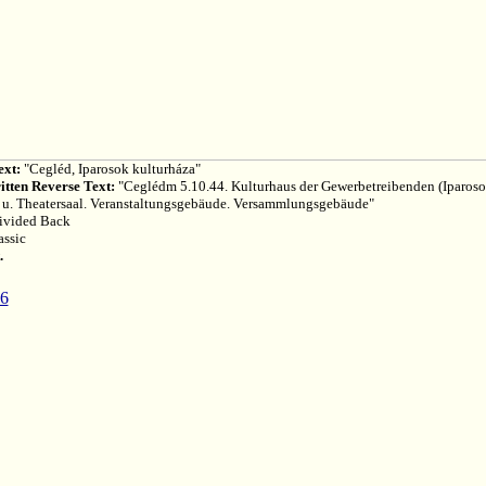
ext:
"Cegléd, Iparosok kulturháza"
tten Reverse Text:
"Ceglédm 5.10.44. Kulturhaus der Gewerbetreibenden (Iparoso
- u. Theatersaal. Veranstaltungsgebäude. Versammlungsgebäude"
vided Back
ssic
.
06