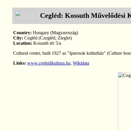
Cegléd: Kossuth Művelődési 
Country:
Hungary (Magyaroszág)
City:
Cegléd (Czegléd, Zieglet)
Location:
Kossuth tér 5/a
Cultural center, built 1927 as "Iparosok kulturház" (Culture ho
Links:
www.cegledikultura.hu
,
Wikidata