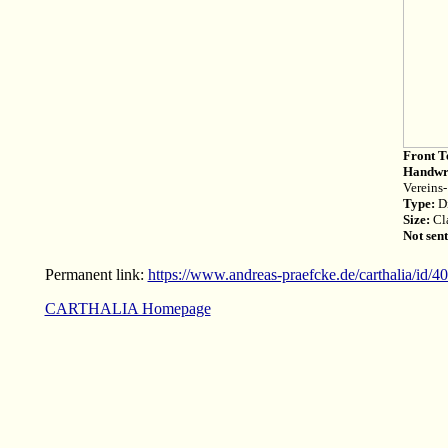
Front T
Handwri
Vereins
Type:
Di
Size:
Cla
Not sent
Permanent link:
https://www.andreas-praefcke.de/carthalia/id/4
CARTHALIA Homepage