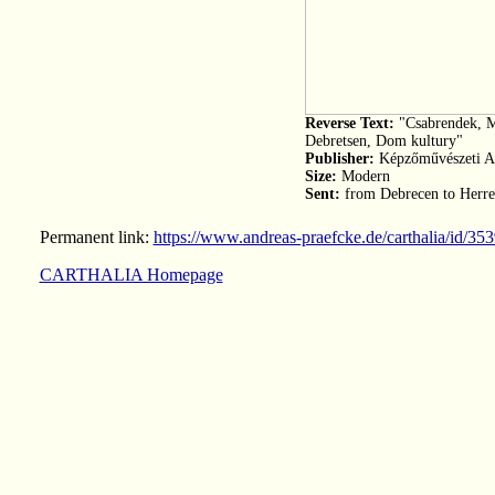
Reverse Text:
"Csabrendek, Mű
Debretsen, Dom kultury"
Publisher:
Képzőművészeti Al
Size:
Modern
Sent:
from Debrecen to Herre
Permanent link:
https://www.andreas-praefcke.de/carthalia/id/35
CARTHALIA Homepage