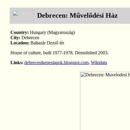
Debrecen: Művelődési Ház
Country:
Hungary (Magyaroszág)
City:
Debrecen
Location:
Baltazár Dezső tér
House of culture, built 1977-1978. Demolished 2003.
Links:
debrecenikepeslapok.blogspot.com
,
Wikidata