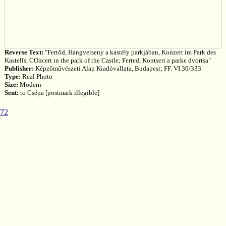
Reverse Text:
"Fertőd, Hangverseny a kastély parkjában, Konzert im Park des
Kastells, COncert in the park of the Castle; Ferted, Kontsert a parke dvortsa"
Publisher:
Képzőművészeti Alap Kiadóvallata, Budapest; FF. VI.30/333
Type:
Real Photo
Size:
Modern
Sent:
to Csépa [postmark illegible]
472