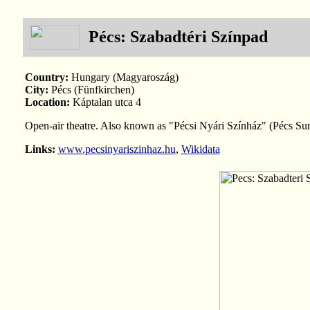
Pécs: Szabadtéri Színpad
Country:
Hungary (Magyaroszág)
City:
Pécs (Fünfkirchen)
Location:
Káptalan utca 4
Open-air theatre. Also known as "Pécsi Nyári Színház" (Pécs Su
Links:
www.pecsinyariszinhaz.hu
,
Wikidata