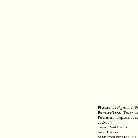
Picture:
background:
Pé
Reverse Text:
"Pécs - S
Publisher:
Képzőművésze
212-604
Type:
Real Photo
Size:
Classic
Sent:
from Pécs to Cluj