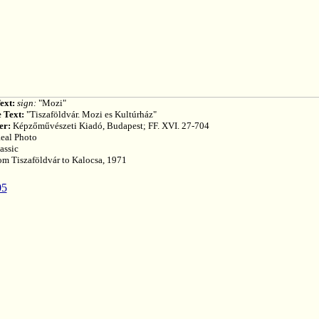
ext:
sign:
"Mozi"
 Text:
"Tiszaföldvár. Mozi es Kultúrház"
er:
Képzőművészeti Kiadó, Budapest; FF. XVI. 27-704
eal Photo
assic
om Tiszaföldvár to Kalocsa, 1971
05