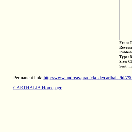
Front T
Reverse
Publish
Type:
R
Size:
Cl
Sent:
fr
Permanent link:
http://www.andreas-praefcke.de/carthalia/id/79
CARTHALIA Homepage