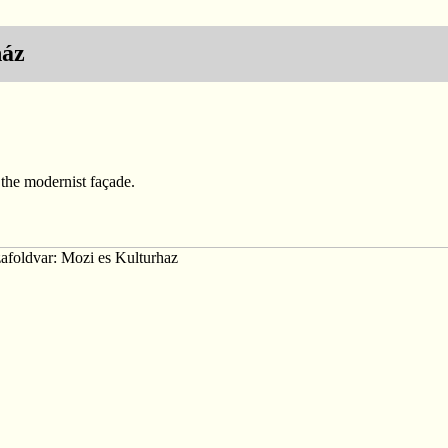
ház
the modernist façade.